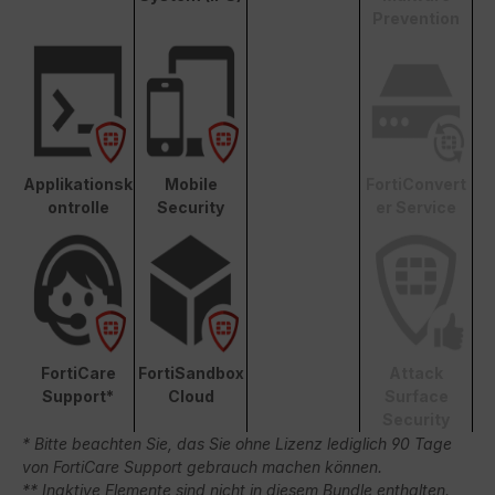
Prevention
Applikationsk
Mobile
FortiConvert
ontrolle
Security
er Service
FortiCare
FortiSandbox
Attack
Support*
Cloud
Surface
Security
* Bitte beachten Sie, das Sie ohne Lizenz lediglich 90 Tage
von FortiCare Support gebrauch machen können.
** Inaktive Elemente sind nicht in diesem Bundle enthalten.