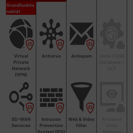
Grundfunktio
nalität
Virtual
Antivirus
Antispam
Inline CASB
Private
Database +
Network
DLP
(VPN)
SD-WAN
Intrusion
Web & Video
AI-based
Services
Prevention
Filter
Inline
System (IPS)
Malware