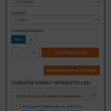
auswählen
Laufzeit
auswählen
Interne Festplatte
Nein
Ja
Produkt Anzahl: Gib den gewünschten
In den Warenkorb
Individuellen Preis anfragen
ZUBEHÖR DIREKT MITBESTELLEN
Produkt-Zubehör direkt mitbestellen
Managed FortiManager by EnBITCon