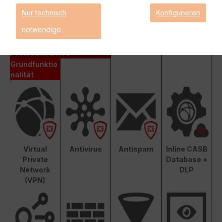
Nur technisch
Konfigurieren
Enterprise Protection
notwendige
Unified Threat Protection (UTP)
Advanced Threat
Protection (ATP)
Grundfunktio
nalität
Virtual
Antivirus
Antispam
Inline CASB
Private
Database +
Network
DLP
(VPN)