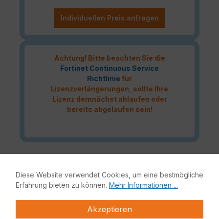
Individuellen Preis anfragen
Achtung! Bitte beachten Sie die
Fortinet Continuous Service
Richtlinie
für
Lizenzverlängerungen, sollte Ihre
Lizenz demnächst ablaufen oder
bereits abgelaufen sein!
Das Fortinet Enterprise Protection Lizenzbundle liefert
höchste Netzwerksicherheit für Ihre IT-Infrastruktur.
Diese Website verwendet Cookies, um eine bestmögliche
Bestandteile dieses Bundles sind neben der Fortinet
Erfahrung bieten zu können.
Mehr Informationen ...
Hardware-Appliance auch FortiCare, FortiGuard,
FortiSandbox und Mobile Security.
Akzeptieren
Fortinet Enterprise Protection