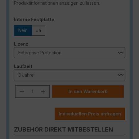
Produktinformationen anzeigen zu lassen.
auswählen
Interne Festplatte
Nein
Ja
auswählen
Lizenz
auswählen
Laufzeit
Produkt Anzahl: Gib den gewünschten
In den Warenkorb
Individuellen Preis anfragen
ZUBEHÖR DIREKT MITBESTELLEN