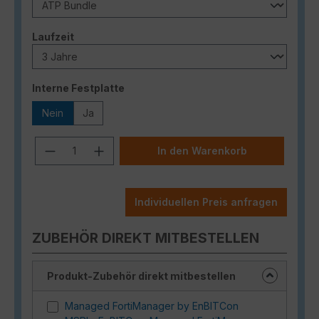
auswählen
Laufzeit
auswählen
Interne Festplatte
Nein
Ja
Produkt Anzahl: Gib den gewünschten
In den Warenkorb
Individuellen Preis anfragen
ZUBEHÖR DIREKT MITBESTELLEN
Produkt-Zubehör direkt mitbestellen
Managed FortiManager by EnBITCon