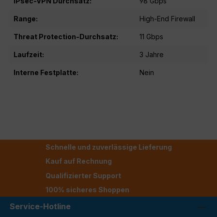
IPsec-VPN Durchsatz:
98 Gbps
Range:
High-End Firewall
Threat Protection-Durchsatz:
11 Gbps
Laufzeit:
3 Jahre
Interne Festplatte:
Nein
Schnelle und zuverlässige Lieferung
Kauf auf Rechnung
Qualifizierter Support
100% sicheres Shoppen
Service-Hotline