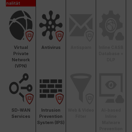
nalität
Virtual
Antivirus
Antispam
Inline CASB
Private
Database +
Network
DLP
(VPN)
SD-WAN
Intrusion
Web & Video
AI-based
Services
Prevention
Filter
Inline
System (IPS)
Malware
Prevention