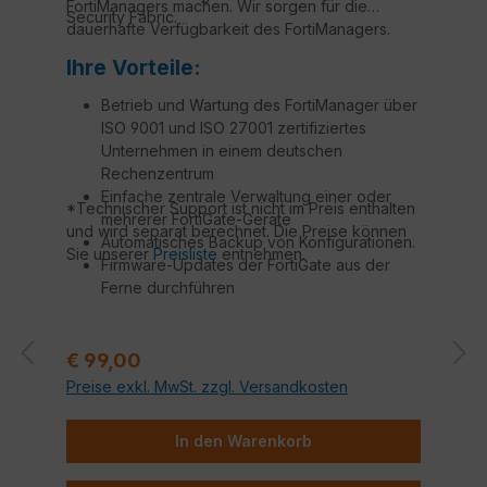
FortiManagers machen. Wir sorgen für die
Security Fabric.
dauerhafte Verfügbarkeit des FortiManagers.
Ihre Vorteile:
Betrieb und Wartung des FortiManager über
ISO 9001 und ISO 27001 zertifiziertes
Unternehmen in einem deutschen
Rechenzentrum
Einfache zentrale Verwaltung einer oder
*Technischer Support ist nicht im Preis enthalten
mehrerer FortiGate-Geräte
und wird separat berechnet. Die Preise können
Automatisches Backup von Konfigurationen.
Sie unserer
Preisliste
entnehmen.
Firmware-Updates der FortiGate aus der
Ferne durchführen
Technischer Support durch Fortinet
zertifizierte Techniker*
Regulärer Preis:
€ 99,00
Preise exkl. MwSt. zzgl. Versandkosten
In den Warenkorb