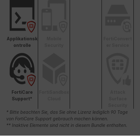
Applikationsk
Mobile
FortiConvert
ontrolle
Security
er Service
FortiCare
FortiSandbox
Attack
Support*
Cloud
Surface
Security
* Bitte beachten Sie, das Sie ohne Lizenz lediglich 90 Tage
von FortiCare Support gebrauch machen können.
** Inaktive Elemente sind nicht in diesem Bundle enthalten.