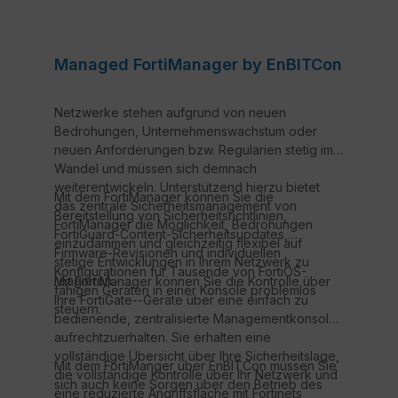
Managed FortiManager by EnBITCon
Netzwerke stehen aufgrund von neuen
Bedrohungen, Unternehmenswachstum oder
neuen Anforderungen bzw. Regularien stetig im
Wandel und müssen sich demnach
weiterentwickeln. Unterstützend hierzu bietet
Mit dem FortiManager können Sie die
das zentrale Sicherheitsmanagement von
Bereitstellung von Sicherheitsrichtlinien,
FortiManager die Möglichkeit, Bedrohungen
FortiGuard-Content-Sicherheitsupdates,
einzudämmen und gleichzeitig flexibel auf
Firmware-Revisionen und individuellen
stetige Entwicklungen in Ihrem Netzwerk zu
Konfigurationen für Tausende von FortiOS-
reagieren.
Mit FortiManager können Sie die Kontrolle über
fähigen Geräten in einer Konsole problemlos
Ihre FortiGate--Geräte über eine einfach zu
steuern.
bedienende, zentralisierte Managementkonsole
aufrechtzuerhalten. Sie erhalten eine
vollständige Übersicht über Ihre Sicherheitslage,
Mit dem FortiManger über EnBITCon müssen Sie
die vollständige Kontrolle über Ihr Netzwerk und
sich auch keine Sorgen über den Betrieb des
eine reduzierte Angriffsfläche mit Fortinets