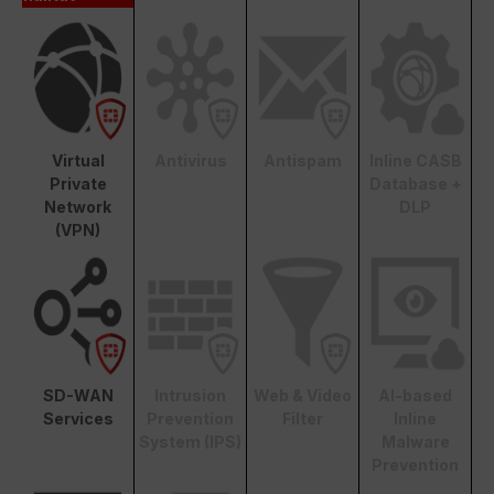
Virtual
Antivirus
Antispam
Inline CASB
Private
Database +
Network
DLP
(VPN)
SD-WAN
Intrusion
Web & Video
AI-based
Services
Prevention
Filter
Inline
System (IPS)
Malware
Prevention