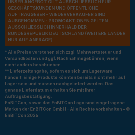
UNSER ANGEBOT GILT AUSSCHLIESSLICH FÜR G
ESCHÄFTSKUNDEN UND ÖFFENTLICHE A
UFTRAGGEBER - WIEDERVERKÄUFER SIND A
USGENOMMEN - PROMOAKTIONEN GELTEN A
USSCHLIESSLICH INNERHALB DER BU
NDESREPUBLIK DEUTSCHLAND (WEITERE LÄNDER NU
R AUF ANFRAGE)
* Alle Preise verstehen sich zzgl. Mehrwertsteuer und
Versandkosten und ggf. Nachnahmegebühren, wenn
nicht anders beschrieben.
** Lieferzeitangabe, sofern es sich um Lagerware
handelt. Einige Produkte könnten bereits nicht mehr auf
Lager sein und müssen nachgeliefert werden. Das
genaue Lieferdatum erhalten Sie mit Ihrer
Auftragsbestätigung.
EnBITCon, sowie das EnBITCon Logo sind eingetragene
Marken der EnBITCon GmbH - Alle Rechte vorbehalten - ©
EnBITCon 2026