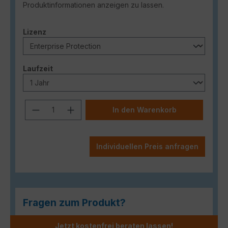
Produktinformationen anzeigen zu lassen.
auswählen
Lizenz
auswählen
Laufzeit
Produkt Anzahl: Gib den gewünschten
In den Warenkorb
Individuellen Preis anfragen
Fragen zum Produkt?
Jetzt kostenfrei beraten lassen!