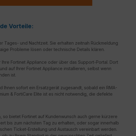
de Vorteile:
er Tages- und Nachtzeit. Sie erhalten zeitnah Rückmeldung
aige Probleme lösen oder technische Details klären.
 Ihre Fortinet Appliance oder über das Support-Portal. Dort
d auf Ihrer Fortinet Appliance installieren, selbst wenn
nden ist.
d Ihnen sofort ein Ersatzgerät zugesandt, sobald ein RMA-
ium & FortiCare Elite ist es nicht notwendig, die defekte
n, so bietet Fortinet auf Kundenwunsch auch gerne kürzere
iert bis zum nächsten Tag zu erhalten, oder sogar innerhalb
schen Ticket-Erstellung und Austausch vereinbart werden.
g, ob zu Ihrem Standort in der gewünschten Zeit geliefert