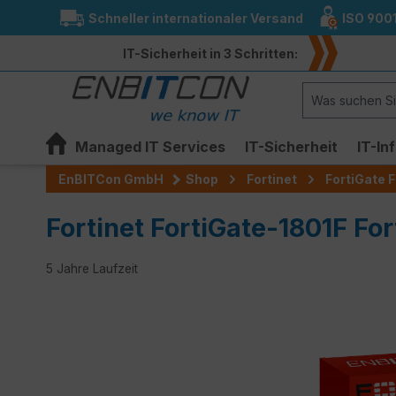
Schneller internationaler Versand
ISO 900
springen
Zur Hauptnavigation springen
IT-Sicherheit in 3 Schritten:
Managed IT Services
IT-Sicherheit
IT-In
EnBITCon GmbH
Shop
Fortinet
FortiGate F
Fortinet FortiGate-1801F Fo
5 Jahre Laufzeit
Bildergalerie überspringen