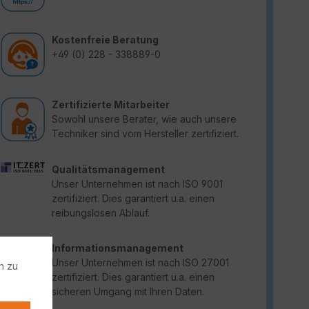
Kostenfreie Beratung
+49 (0) 228 - 338889-0
Zertifizierte Mitarbeiter
Sowohl unsere Berater, wie auch unsere
Techniker sind vom Hersteller zertifiziert.
Qualitätsmanagement
Unser Unternehmen ist nach ISO 9001
zertifiziert. Dies garantiert u.a. einen
reibungslosen Ablauf.
Informationsmanagement
Unser Unternehmen ist nach ISO 27001
n zu
zertifiziert. Dies garantiert u.a. einen
sicheren Umgang mit Ihren Daten.