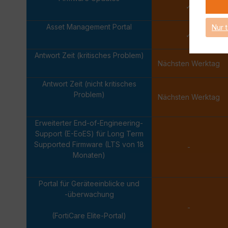
✓
Asset Management Portal
Nur 
✓
Antwort Zeit (kritisches Problem)
Nächsten Werktag
Antwort Zeit (nicht kritisches
Problem)
Nächsten Werktag
Erweiterter End-of-Engineering-
Support (E-EoES) für Long Term
Supported Firmware (LTS von 18
-
Monaten)
Portal für Geräteeinblicke und
-überwachung
-
(FortiCare Elite-Portal)