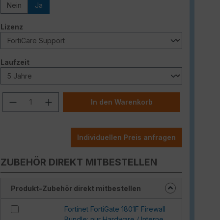
Nein
Ja
auswählen
Lizenz
auswählen
Laufzeit
Produkt Anzahl: Gib den gewünschten W
In den Warenkorb
Individuellen Preis anfragen
ZUBEHÖR DIREKT MITBESTELLEN
Produkt-Zubehör direkt mitbestellen
Fortinet FortiGate 1801F Firewall
Bundle: nur Hardware / Interne