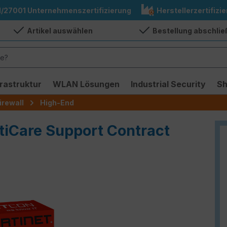
1/27001 Unternehmenszertifizierung
Herstellerzertifizie
Artikel auswählen
Bestellung abschli
frastruktur
WLAN Lösungen
Industrial Security
S
irewall
High-End
rtiCare Support Contract