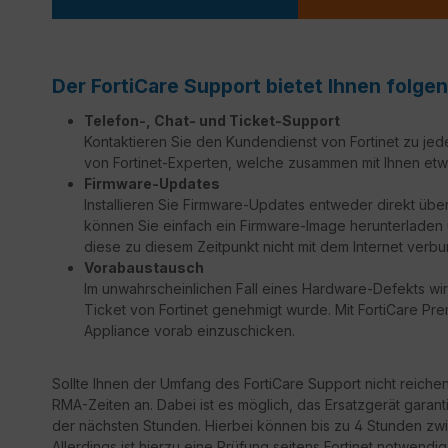
Der FortiCare Support bietet Ihnen folgen
Telefon-, Chat- und Ticket-Support
Kontaktieren Sie den Kundendienst von Fortinet zu jed
von Fortinet-Experten, welche zusammen mit Ihnen etw
Firmware-Updates
Installieren Sie Firmware-Updates entweder direkt über
können Sie einfach ein Firmware-Image herunterladen un
diese zu diesem Zeitpunkt nicht mit dem Internet verbu
Vorabaustausch
Im unwahrscheinlichen Fall eines Hardware-Defekts wir
Ticket von Fortinet genehmigt wurde. Mit FortiCare Prem
Appliance vorab einzuschicken.
Sollte Ihnen der Umfang des FortiCare Support nicht reiche
RMA-Zeiten an. Dabei ist es möglich, das Ersatzgerät garant
der nächsten Stunden. Hierbei können bis zu 4 Stunden zwi
Allerdings ist hierzu eine Prüfung seitens Fortinet notwendi