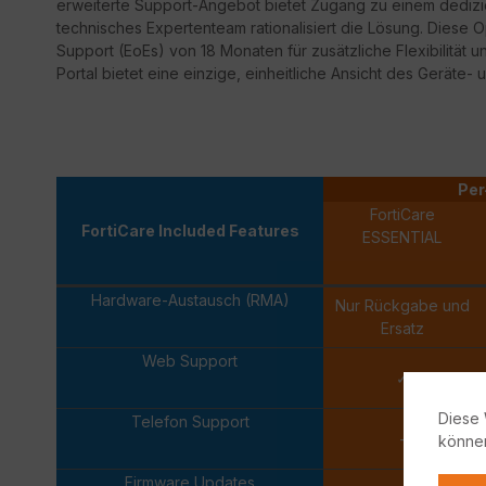
erweiterte Support-Angebot bietet Zugang zu einem dedizi
technisches Expertenteam rationalisiert die Lösung. Diese 
Support
(
EoEs
) von 18 Monaten für zusätzliche Flexibilität 
Portal bietet eine einzige, einheitliche Ansicht des Geräte- 
Per
FortiCare
FortiCare Included Features
ESSENTIAL
Hardware-Austausch (RMA)
Nur Rückgabe und
Ersatz
Web Support
✓
Diese 
Telefon Support
-
könne
Firmware Updates