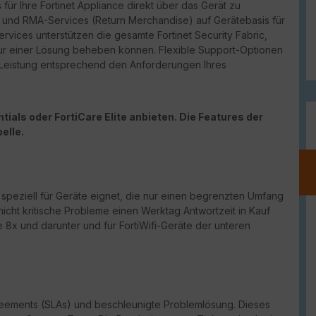
für Ihre Fortinet Appliance direkt über das Gerät zu
port und RMA-Services (Return Merchandise) auf Gerätebasis für
vices unterstützen die gesamte Fortinet Security Fabric,
ur einer Lösung beheben können. Flexible Support-Optionen
d Leistung entsprechend den Anforderungen Ihres
ials oder FortiCare Elite anbieten. Die Features der
elle.
h speziell für Geräte eignet, die nur einen begrenzten Umfang
nicht kritische Probleme einen Werktag Antwortzeit in Kauf
 8x und darunter und für FortiWifi-Geräte der unteren
reements (
SLAs
) und beschleunigte Problemlösung. Dieses