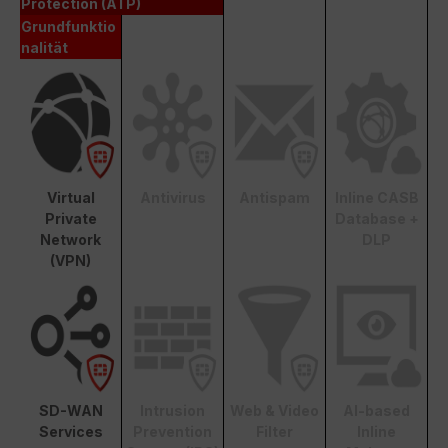
Protection (ATP)
Grundfunktio
nalität
Virtual
Antivirus
Antispam
Inline CASB
Private
Database +
Network
DLP
(VPN)
SD-WAN
Intrusion
Web & Video
AI-based
Services
Prevention
Filter
Inline