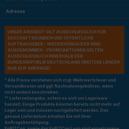
Adresse
UNSER ANGEBOT GILT AUSSCHLIESSLICH FÜR G
ESCHÄFTSKUNDEN UND ÖFFENTLICHE A
UFTRAGGEBER - WIEDERVERKÄUFER SIND A
USGENOMMEN - PROMOAKTIONEN GELTEN A
USSCHLIESSLICH INNERHALB DER BU
NDESREPUBLIK DEUTSCHLAND (WEITERE LÄNDER NU
R AUF ANFRAGE)
* Alle Preise verstehen sich zzgl. Mehrwertsteuer und
Versandkosten und ggf. Nachnahmegebühren, wenn
nicht anders beschrieben.
** Lieferzeitangabe, sofern es sich um Lagerware
handelt. Einige Produkte könnten bereits nicht mehr auf
Lager sein und müssen nachgeliefert werden. Das
genaue Lieferdatum erhalten Sie mit Ihrer
Auftragsbestätigung.
EnBITCon, sowie das EnBITCon Logo sind eingetragene