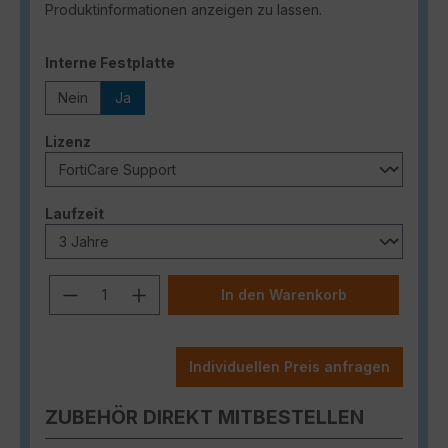
Produktinformationen anzeigen zu lassen.
auswählen
Interne Festplatte
Nein
Ja
auswählen
Lizenz
auswählen
Laufzeit
Produkt Anzahl: Gib den gewünschten
In den Warenkorb
Individuellen Preis anfragen
ZUBEHÖR DIREKT MITBESTELLEN