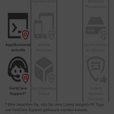
System (IPS)
Malware
Prevention
Applikationsk
Mobile
FortiConvert
ontrolle
Security
er Service
FortiCare
FortiSandbox
Attack
Support*
Cloud
Surface
Security
* Bitte beachten Sie, das Sie ohne Lizenz lediglich 90 Tage
von FortiCare Support gebrauch machen können.