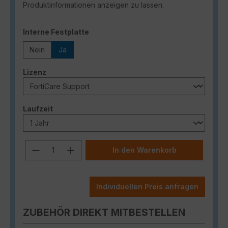
Produktinformationen anzeigen zu lassen.
auswählen
Interne Festplatte
Nein
Ja
auswählen
Lizenz
auswählen
Laufzeit
Produkt Anzahl: Gib den gewünschten
In den Warenkorb
Individuellen Preis anfragen
ZUBEHÖR DIREKT MITBESTELLEN