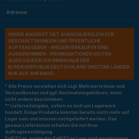
Adresse
UNSER ANGEBOT GILT AUSSCHLIESSLICH FÜR G
ESCHÄFTSKUNDEN UND ÖFFENTLICHE A
UFTRAGGEBER - WIEDERVERKÄUFER SIND A
USGENOMMEN - PROMOAKTIONEN GELTEN A
USSCHLIESSLICH INNERHALB DER BU
NDESREPUBLIK DEUTSCHLAND (WEITERE LÄNDER NU
R AUF ANFRAGE)
* Alle Preise verstehen sich zzgl. Mehrwertsteuer und
Versandkosten und ggf. Nachnahmegebühren, wenn
nicht anders beschrieben.
** Lieferzeitangabe, sofern es sich um Lagerware
handelt. Einige Produkte könnten bereits nicht mehr auf
Lager sein und müssen nachgeliefert werden. Das
genaue Lieferdatum erhalten Sie mit Ihrer
Auftragsbestätigung.
EnBITCon, sowie das EnBITCon Logo sind eingetragene