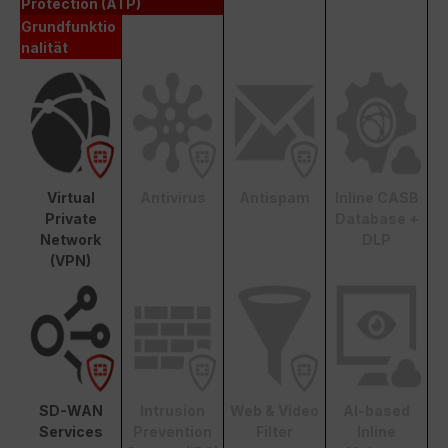
Protection (ATP)
Grundfunktio
nalität
Virtual
Antivirus
Antispam
Inline CASB
Private
Database +
Network
DLP
(VPN)
SD-WAN
Intrusion
Web & Video
AI-based
Services
Prevention
Filter
Inline