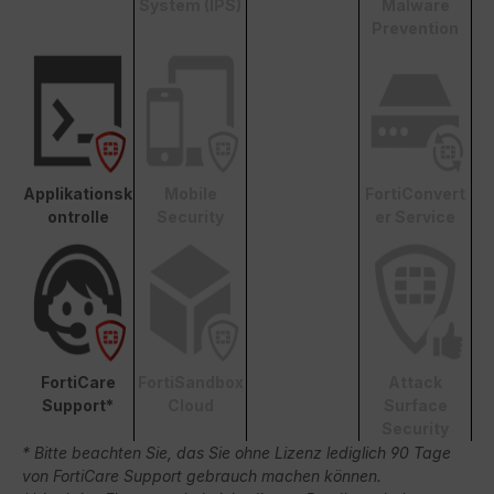
System (IPS)
Malware
Prevention
Applikationsk
Mobile
FortiConvert
ontrolle
Security
er Service
FortiCare
FortiSandbox
Attack
Support*
Cloud
Surface
Security
* Bitte beachten Sie, das Sie ohne Lizenz lediglich 90 Tage
von FortiCare Support gebrauch machen können.