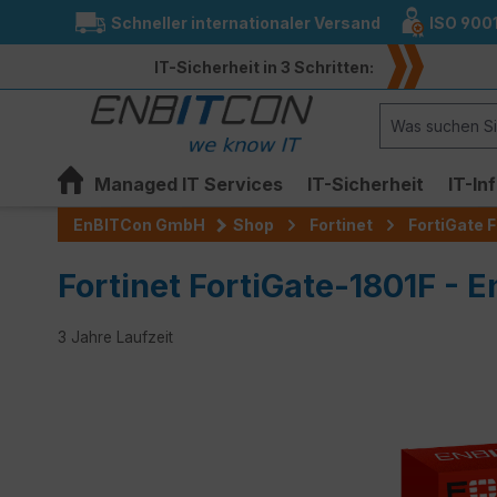
Schneller internationaler Versand
ISO 900
springen
Zur Hauptnavigation springen
IT-Sicherheit in 3 Schritten:
Managed IT Services
IT-Sicherheit
IT-In
EnBITCon GmbH
Shop
Fortinet
FortiGate F
Fortinet FortiGate-1801F - E
3 Jahre Laufzeit
Bildergalerie überspringen