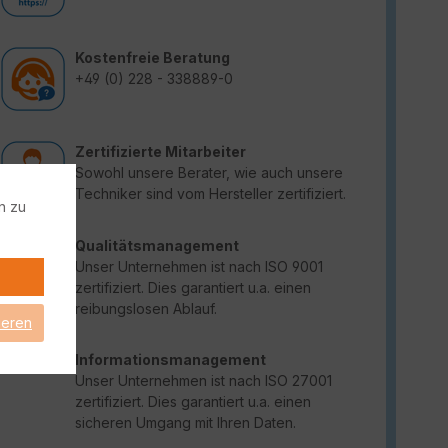
Kostenfreie Beratung
+49 (0) 228 - 338889-0
Zertifizierte Mitarbeiter
Sowohl unsere Berater, wie auch unsere
Techniker sind vom Hersteller zertifiziert.
n zu
Qualitätsmanagement
Unser Unternehmen ist nach ISO 9001
zertifiziert. Dies garantiert u.a. einen
reibungslosen Ablauf.
ieren
Informationsmanagement
Unser Unternehmen ist nach ISO 27001
zertifiziert. Dies garantiert u.a. einen
sicheren Umgang mit Ihren Daten.