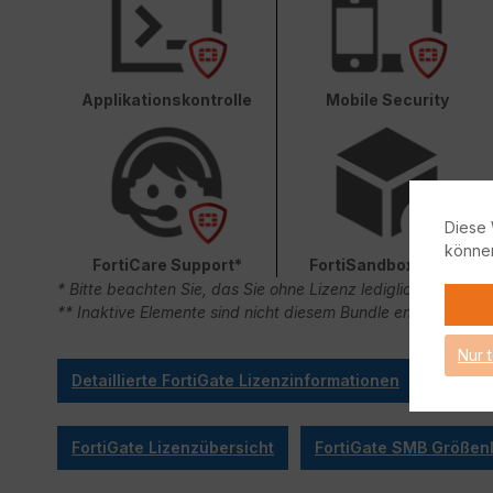
Applikationskontrolle
Mobile Security
Diese 
könne
FortiCare Support*
FortiSandbox Cloud
* Bitte beachten Sie, das Sie ohne Lizenz lediglich 90 Ta
** Inaktive Elemente sind nicht diesem Bundle enthalten.
Nur 
Detaillierte FortiGate Lizenzinformationen
FortiGate Lizenzübersicht
FortiGate SMB Größenl