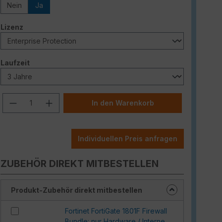
Nein
Ja
auswählen
Lizenz
auswählen
Laufzeit
Produkt Anzahl: Gib den gewünschten W
In den Warenkorb
Individuellen Preis anfragen
ZUBEHÖR DIREKT MITBESTELLEN
Produkt-Zubehör direkt mitbestellen
Fortinet FortiGate 1801F Firewall
Bundle: nur Hardware / Interne