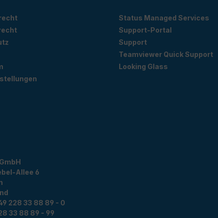
recht
Status Managed Services
recht
Support-Portal
utz
Support
Teamviewer Quick Support
m
Looking Glass
stellungen
 GmbH
bel-Allee 6
n
and
49 228 33 88 89 - 0
28 33 88 89 - 99