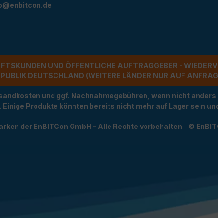
fo@enbitcon.de
ÄFTSKUNDEN UND ÖFFENTLICHE AUFTRAGGEBER - WIEDERV
UBLIK DEUTSCHLAND (WEITERE LÄNDER NUR AUF ANFRAGE)
Versandkosten und ggf. Nachnahmegebühren, wenn nicht anders
t. Einige Produkte könnten bereits nicht mehr auf Lager sein 
arken der EnBITCon GmbH - Alle Rechte vorbehalten - © EnBI