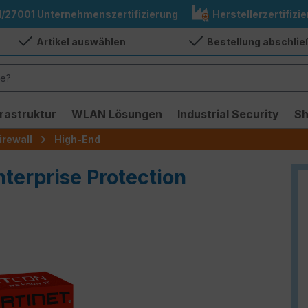
1/27001 Unternehmenszertifizierung
Herstellerzertifizie
Artikel auswählen
Bestellung abschli
frastruktur
WLAN Lösungen
Industrial Security
S
irewall
High-End
nterprise Protection