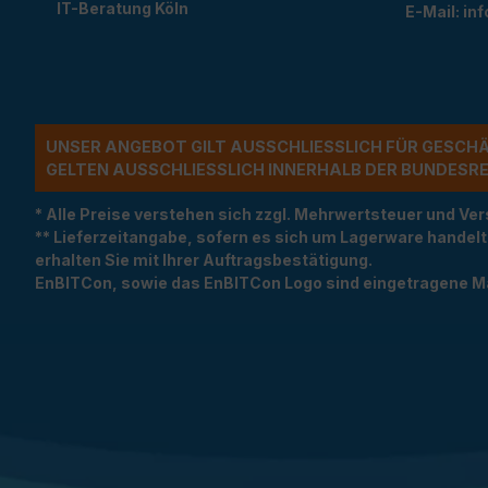
IT-Beratung Köln
E-Mail:
in
UNSER ANGEBOT GILT AUSSCHLIESSLICH FÜR GESCH
ELTEN AUSSCHLIESSLICH INNERHALB DER BUNDESREP
* Alle Preise verstehen sich zzgl. Mehrwertsteuer und 
** Lieferzeitangabe, sofern es sich um Lagerware handel
erhalten Sie mit Ihrer Auftragsbestätigung.
EnBITCon, sowie das EnBITCon Logo sind eingetragene M