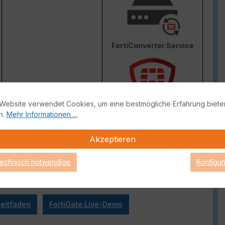
FortiConverter Service
Website verwendet Cookies, um eine bestmögliche Erfahrung biete
n.
Mehr Informationen ...
Attack Surface Security
ge von FortiCare Support gebrauch machen können.
Akzeptieren
technisch notwendige
Konfigur
eitfaden
FortiGate Live-Demo