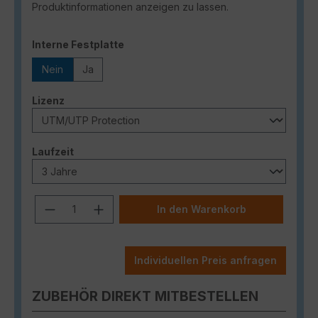
Produktinformationen anzeigen zu lassen.
auswählen
Interne Festplatte
Nein
Ja
auswählen
Lizenz
auswählen
Laufzeit
Produkt Anzahl: Gib den gewünschten
In den Warenkorb
Individuellen Preis anfragen
ZUBEHÖR DIREKT MITBESTELLEN