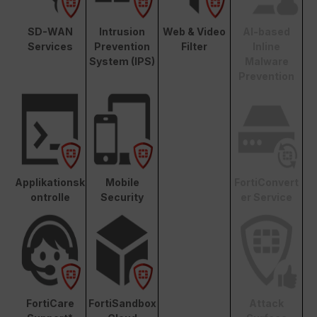
SD-WAN
Intrusion
Web & Video
AI-based
Services
Prevention
Filter
Inline
System (IPS)
Malware
Prevention
Applikationsk
Mobile
FortiConvert
ontrolle
Security
er Service
FortiCare
FortiSandbox
Attack