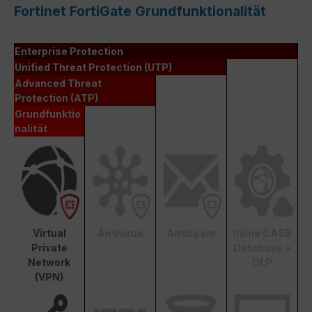
Fortinet FortiGate Grundfunktionalität
Enterprise Protection
Unified Threat Protection (UTP)
Advanced Threat
Protection (ATP)
Grundfunktio
nalität
Virtual
Antivirus
Antispam
Inline CASB
Private
Database +
Network
DLP
(VPN)