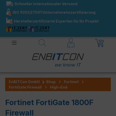
Schneller internationaler Versand
alt springen
ISO 9001/27001 Unternehmenszertifizierung
Herstellerzertifizierte Experten für Ihr Projekt
EnBITCon GmbH
Shop
Fortinet
FortiGate Firewall
High-End
Fortinet FortiGate 1800F
Firewall