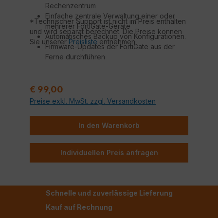
Rechenzentrum
Einfache zentrale Verwaltung einer oder
*Technischer Support ist nicht im Preis enthalten
mehrerer FortiGate-Geräte
und wird separat berechnet. Die Preise können
Automatisches Backup von Konfigurationen.
Sie unserer
Preisliste
entnehmen.
Firmware-Updates der FortiGate aus der
Ferne durchführen
Technischer Support durch Fortinet
zertifizierte Techniker*
Regulärer Preis:
€ 99,00
Preise exkl. MwSt. zzgl. Versandkosten
In den Warenkorb
Individuellen Preis anfragen
Schnelle und zuverlässige Lieferung
Kauf auf Rechnung