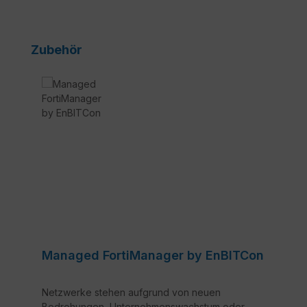
Produktgalerie überspringen
Zubehör
Managed FortiManager by EnBITCon
Netzwerke stehen aufgrund von neuen
Bedrohungen, Unternehmenswachstum oder