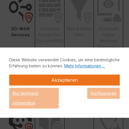
SD-WAN
Intrusion
Web & Video
AI-based
Services
Prevention
Filter
Inline
System (IPS)
Malware
Prevention
Diese Website verwendet Cookies, um eine bestmögliche
Erfahrung bieten zu können.
Mehr Informationen ...
Akzeptieren
Applikationsk
Mobile
FortiConvert
Nur technisch
Konfigurieren
ontrolle
Security
er Service
notwendige