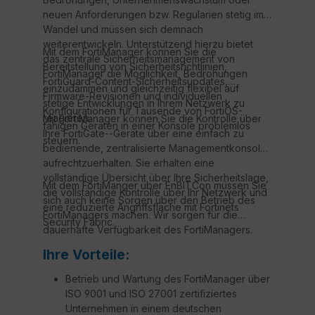
neuen Anforderungen bzw. Regularien stetig im
Wandel und müssen sich demnach
weiterentwickeln. Unterstützend hierzu bietet
Mit dem FortiManager können Sie die
das zentrale Sicherheitsmanagement von
Bereitstellung von Sicherheitsrichtlinien,
FortiManager die Möglichkeit, Bedrohungen
FortiGuard-Content-Sicherheitsupdates,
einzudämmen und gleichzeitig flexibel auf
Firmware-Revisionen und individuellen
stetige Entwicklungen in Ihrem Netzwerk zu
Konfigurationen für Tausende von FortiOS-
reagieren.
Mit FortiManager können Sie die Kontrolle über
fähigen Geräten in einer Konsole problemlos
Ihre FortiGate--Geräte über eine einfach zu
steuern.
bedienende, zentralisierte Managementkonsole
aufrechtzuerhalten. Sie erhalten eine
vollständige Übersicht über Ihre Sicherheitslage,
Mit dem FortiManger über EnBITCon müssen Sie
die vollständige Kontrolle über Ihr Netzwerk und
sich auch keine Sorgen über den Betrieb des
eine reduzierte Angriffsfläche mit Fortinets
FortiManagers machen. Wir sorgen für die
Security Fabric.
dauerhafte Verfügbarkeit des FortiManagers.
Ihre Vorteile:
Betrieb und Wartung des FortiManager über
ISO 9001 und ISO 27001 zertifiziertes
Unternehmen in einem deutschen