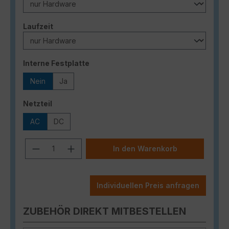
auswählen
Laufzeit
auswählen
Interne Festplatte
Nein
Ja
auswählen
Netzteil
AC
DC
Produkt Anzahl: Gib den gewünschten
In den Warenkorb
Individuellen Preis anfragen
ZUBEHÖR DIREKT MITBESTELLEN