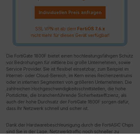
Individuellen Preis anfragen
SSL VPN ist ab dem
FortiOS 7.6.x
nicht mehr für dieses Gerät verfügbar!
Die FortiGate 1800F bietet einen hochleistungsfähigen Schutz
vor Bedrohungen für mittlere bis große Unternehmen, sowie
Service Provider. Sie ist flexibel einsetzbar, zum Beispiel im
Internet- oder Cloud-Bereich, im Kern eines Rechenzentrums
oder in internen Segmenten von größeren Unternehmen. Die
zahlreichen Hochgeschwindigkeitsschnittstellen, die hohe
Portdichte, die branchenführende Sicherheitseffizienz, als
auch der hohe Durchsatz der FortiGate 1800F sorgen dafür,
dass Ihr Netzwerk schnell und sicher ist.
Dank der Hardwarebeschleunigung durch die FortiASIC Chips
sind Sie in der Lage, Netzwerktraffic noch schneller zu
verarbeiten, ohne dass das System der FortiGate belastet