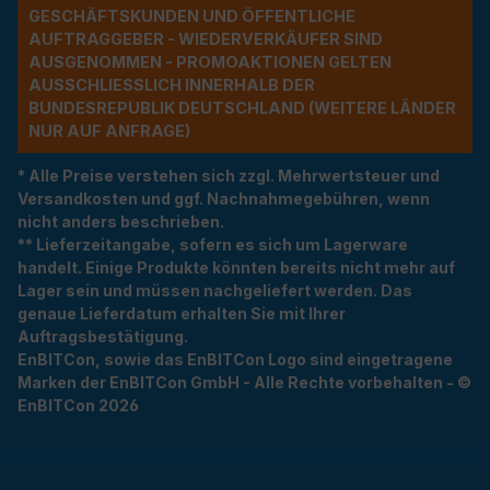
ESCHÄFTSKUNDEN UND ÖFFENTLICHE A
UFTRAGGEBER - WIEDERVERKÄUFER SIND A
USGENOMMEN - PROMOAKTIONEN GELTEN A
USSCHLIESSLICH INNERHALB DER BU
NDESREPUBLIK DEUTSCHLAND (WEITERE LÄNDER NU
R AUF ANFRAGE)
* Alle Preise verstehen sich zzgl. Mehrwertsteuer und
Versandkosten und ggf. Nachnahmegebühren, wenn
nicht anders beschrieben.
** Lieferzeitangabe, sofern es sich um Lagerware
handelt. Einige Produkte könnten bereits nicht mehr auf
Lager sein und müssen nachgeliefert werden. Das
genaue Lieferdatum erhalten Sie mit Ihrer
Auftragsbestätigung.
EnBITCon, sowie das EnBITCon Logo sind eingetragene
Marken der EnBITCon GmbH - Alle Rechte vorbehalten - ©
EnBITCon 2026