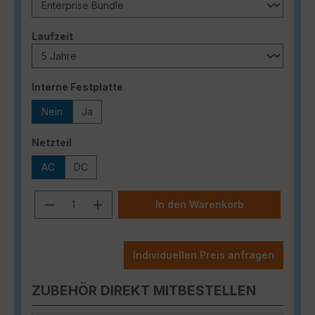
auswählen
Laufzeit
auswählen
Interne Festplatte
Nein
Ja
auswählen
Netzteil
AC
DC
Produkt Anzahl: Gib den gewünschten
In den Warenkorb
Individuellen Preis anfragen
ZUBEHÖR DIREKT MITBESTELLEN