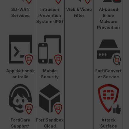
SD-WAN
Intrusion
Web & Video
AI-based
Services
Prevention
Filter
Inline
System (IPS)
Malware
Prevention
Applikationsk
Mobile
FortiConvert
ontrolle
Security
er Service
FortiCare
FortiSandbox
Attack
Support*
Cloud
Surface