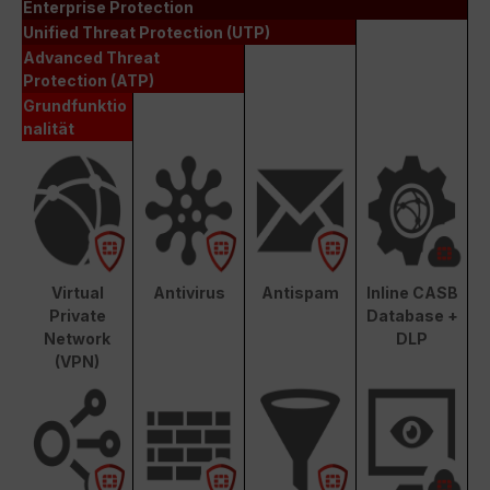
Enterprise Protection
Unified Threat Protection (UTP)
Advanced Threat
Protection (ATP)
Grundfunktio
nalität
Virtual
Antivirus
Antispam
Inline CASB
Private
Database +
Network
DLP
(VPN)