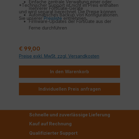
Einfache zentrale Verwaltung einer oder
*Technischer Support ist nicht im Preis enthalten
mehrerer FortiGate-Geräte
und wird separat berechnet. Die Preise können
Automatisches Backup von Konfigurationen.
Sie unserer
Preisliste
entnehmen.
Firmware-Updates der FortiGate aus der
Ferne durchführen
Technischer Support durch Fortinet
zertifizierte Techniker*
Regulärer Preis:
€ 99,00
Preise exkl. MwSt. zzgl. Versandkosten
In den Warenkorb
Individuellen Preis anfragen
Schnelle und zuverlässige Lieferung
Kauf auf Rechnung
Qualifizierter Support