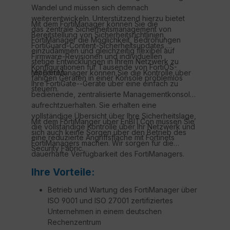
Wandel und müssen sich demnach
weiterentwickeln. Unterstützend hierzu bietet
Mit dem FortiManager können Sie die
das zentrale Sicherheitsmanagement von
Bereitstellung von Sicherheitsrichtlinien,
FortiManager die Möglichkeit, Bedrohungen
FortiGuard-Content-Sicherheitsupdates,
einzudämmen und gleichzeitig flexibel auf
Firmware-Revisionen und individuellen
stetige Entwicklungen in Ihrem Netzwerk zu
Konfigurationen für Tausende von FortiOS-
reagieren.
Mit FortiManager können Sie die Kontrolle über
fähigen Geräten in einer Konsole problemlos
Ihre FortiGate--Geräte über eine einfach zu
steuern.
bedienende, zentralisierte Managementkonsole
aufrechtzuerhalten. Sie erhalten eine
vollständige Übersicht über Ihre Sicherheitslage,
Mit dem FortiManger über EnBITCon müssen Sie
die vollständige Kontrolle über Ihr Netzwerk und
sich auch keine Sorgen über den Betrieb des
eine reduzierte Angriffsfläche mit Fortinets
FortiManagers machen. Wir sorgen für die
Security Fabric.
dauerhafte Verfügbarkeit des FortiManagers.
Ihre Vorteile:
Betrieb und Wartung des FortiManager über
ISO 9001 und ISO 27001 zertifiziertes
Unternehmen in einem deutschen
Rechenzentrum