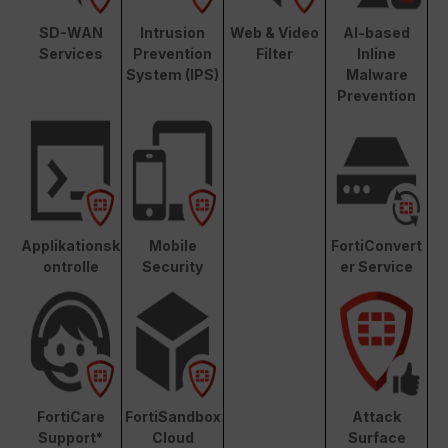
SD-WAN
Intrusion
Web & Video
AI-based
Services
Prevention
Filter
Inline
System (IPS)
Malware
Prevention
Applikationsk
Mobile
FortiConvert
ontrolle
Security
er Service
FortiCare
FortiSandbox
Attack
Support*
Cloud
Surface