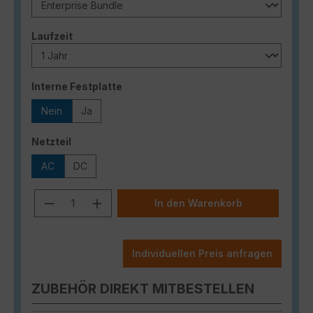
auswählen
Laufzeit
auswählen
Interne Festplatte
Nein
Ja
auswählen
Netzteil
AC
DC
Produkt Anzahl: Gib den gewünschten
In den Warenkorb
Individuellen Preis anfragen
ZUBEHÖR DIREKT MITBESTELLEN