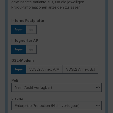
gewünschte Variante aus, um die jeweiligen
Produktinformationen anzeigen zu lassen.
auswählen
Interne Festplatte
Nein
Ja
(Diese Option ist zurzeit nicht verfügbar.)
(Diese Option ist zurzeit nicht verfügbar.)
auswählen
Integrierter AP
Nein
Ja
(Diese Option ist zurzeit nicht verfügbar.)
(Diese Option ist zurzeit nicht verfügbar.)
auswählen
DSL-Modem
Nein
VDSL2 Annex A/M
VDSL2 Annex B/J
(Diese Option ist zurzeit nicht verfügbar.)
auswählen
PoE
auswählen
Lizenz