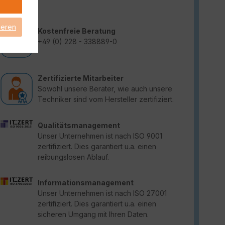
ieren
Kostenfreie Beratung
+49 (0) 228 - 338889-0
Zertifizierte Mitarbeiter
Sowohl unsere Berater, wie auch unsere
Techniker sind vom Hersteller zertifiziert.
Qualitätsmanagement
Unser Unternehmen ist nach ISO 9001
zertifiziert. Dies garantiert u.a. einen
reibungslosen Ablauf.
Informationsmanagement
Unser Unternehmen ist nach ISO 27001
zertifiziert. Dies garantiert u.a. einen
sicheren Umgang mit Ihren Daten.