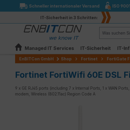
Schneller internationaler Versand
ISO 900
springen
Zur Hauptnavigation springen
IT-Sicherheit in 3 Schritten:
Managed IT Services
IT-Sicherheit
IT-In
EnBITCon GmbH
Shop
Fortinet
FortiGate F
Fortinet FortiWifi 60E DSL Fi
9 x GE RJ45 ports (including 7 x Internal Ports, 1 x WAN Port
modem, Wireless (802.11ac) Region Code A
Bildergalerie überspringen