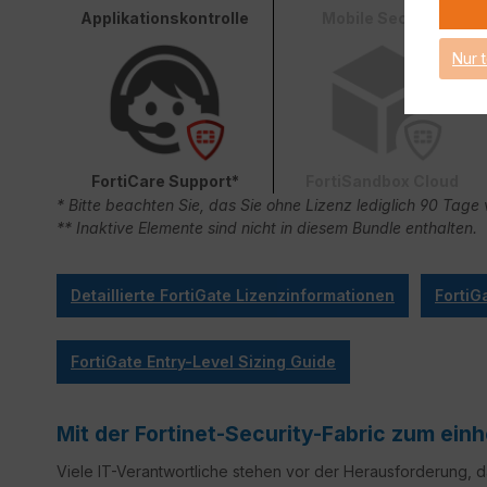
Applikationskontrolle
Mobile Security
Nur 
FortiCare Support*
FortiSandbox Cloud
* Bitte beachten Sie, das Sie ohne Lizenz lediglich 90 Ta
** Inaktive Elemente sind nicht in diesem Bundle enthalten.
Detaillierte FortiGate Lizenzinformationen
FortiG
FortiGate Entry-Level Sizing Guide
Mit der Fortinet-Security-Fabric zum ei
Viele IT-Verantwortliche stehen vor der Herausforderung,