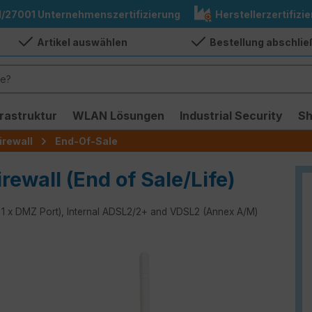
1/27001 Unternehmenszertifizierung
Herstellerzertifizie
Artikel auswählen
Bestellung abschli
frastruktur
WLAN Lösungen
Industrial Security
S
irewall
End-Of-Sale
rewall (End of Sale/Life)
s, 1 x DMZ Port), Internal ADSL2/2+ and VDSL2 (Annex A/M)