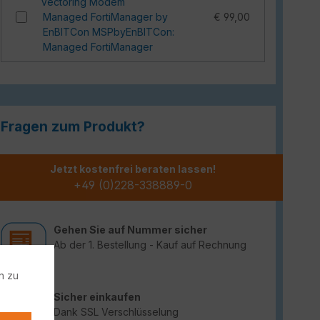
Vectoring Modem
Managed FortiManager by
€ 99,00
EnBITCon MSPbyEnBITCon:
Managed FortiManager
Fragen zum Produkt?
Jetzt kostenfrei beraten lassen!
+49 (0)228-338889-0
Gehen Sie auf Nummer sicher
Ab der 1. Bestellung - Kauf auf Rechnung
n zu
Sicher einkaufen
Dank SSL Verschlüsselung