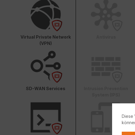
Virtual Private Network
Antivirus
(VPN)
SD-WAN Services
Intrusion Prevention
System (IPS)
Diese 
könne