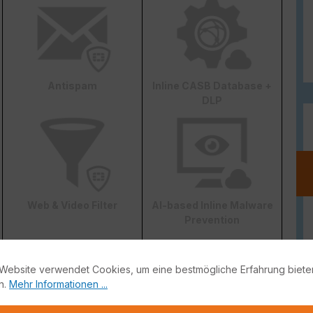
Antispam
Inline CASB Database +
DLP
Web & Video Filter
AI-based Inline Malware
Prevention
Website verwendet Cookies, um eine bestmögliche Erfahrung biete
n.
Mehr Informationen ...