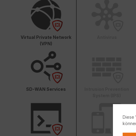
Virtual Private Network
Antivirus
(VPN)
SD-WAN Services
Intrusion Prevention
System (IPS)
Diese 
könne