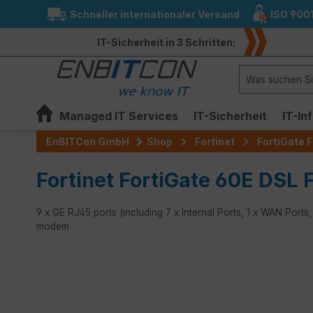
Schneller internationaler Versand
ISO 900
springen
Zur Hauptnavigation springen
IT-Sicherheit in 3 Schritten:
Managed IT Services
IT-Sicherheit
IT-In
EnBITCon GmbH
Shop
Fortinet
FortiGate F
Fortinet FortiGate 60E DSL F
9 x GE RJ45 ports (including 7 x Internal Ports, 1 x WAN Port
modem
Bildergalerie überspringen