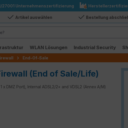
1/27001 Unternehmenszertifizierung
Herstellerzertifizie
Artikel auswählen
Bestellung abschli
frastruktur
WLAN Lösungen
Industrial Security
S
irewall
End-Of-Sale
irewall (End of Sale/Life)
s, 1 x DMZ Port), Internal ADSL2/2+ and VDSL2 (Annex A/M)