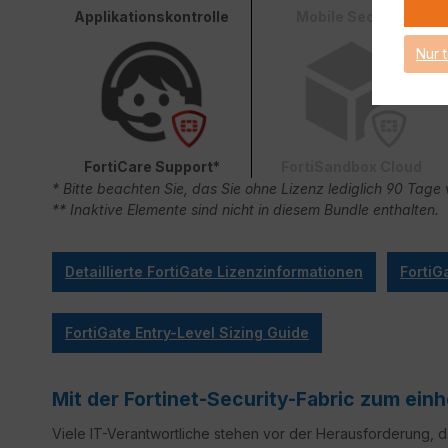
Applikationskontrolle
Mobile Security
Nur 
FortiCare Support*
FortiSandbox Cloud
* Bitte beachten Sie, das Sie ohne Lizenz lediglich 90 Ta
** Inaktive Elemente sind nicht in diesem Bundle enthalten.
Detaillierte FortiGate Lizenzinformationen
FortiG
FortiGate Entry-Level Sizing Guide
Mit der Fortinet-Security-Fabric zum ei
Viele IT-Verantwortliche stehen vor der Herausforderung,