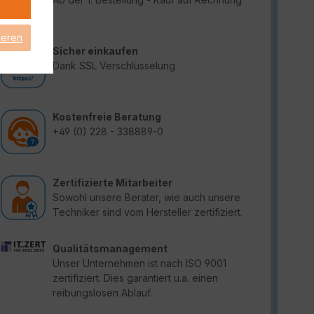
ieren
Sicher einkaufen
Dank SSL Verschlüsselung
Kostenfreie Beratung
+49 (0) 228 - 338889-0
Zertifizierte Mitarbeiter
Sowohl unsere Berater, wie auch unsere
Techniker sind vom Hersteller zertifiziert.
Qualitätsmanagement
Unser Unternehmen ist nach ISO 9001
zertifiziert. Dies garantiert u.a. einen
reibungslosen Ablauf.