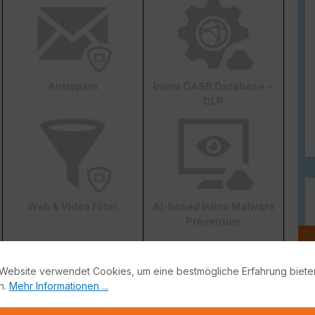
Antispam
Inline CASB Database +
DLP
Web & Video Filter
AI-based Inline Malware
Prevention
Website verwendet Cookies, um eine bestmögliche Erfahrung biete
n.
Mehr Informationen ...