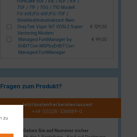
FortiGate 60E / 61E / 60F / 61F /
70F / 71F / 70G / 71G Modell:
FG-60E/FG-60F/FG-70F /
Shielded/Industrialized: Nein
DrayTek Vigor 167 VDSL2 Super
€ 129,00
Vectoring Modem
Managed FortiManager by
€ 99,00
EnBITCon MSPbyEnBITCon:
Managed FortiManager
Fragen zum Produkt?
Jetzt kostenfrei beraten lassen!
+49 (0)228-338889-0
n zu
Gehen Sie auf Nummer sicher
Ab der 1. Bestellung - Kauf auf Rechnung