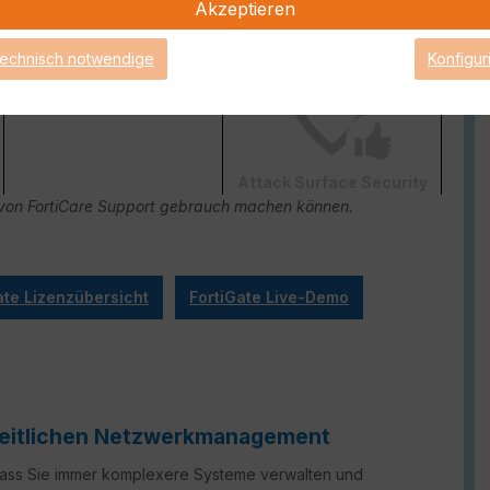
Akzeptieren
FortiConverter Service
technisch notwendige
Konfigur
Attack Surface Security
ge von FortiCare Support gebrauch machen können.
ate Lizenzübersicht
FortiGate Live-Demo
nheitlichen Netzwerkmanagement
 dass Sie immer komplexere Systeme verwalten und