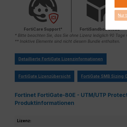
Nur 
FortiCare Support*
FortiSandbox Cloud
* Bitte beachten Sie, das Sie ohne Lizenz lediglich 90 Ta
** Inaktive Elemente sind nicht diesem Bundle enthalten.
Detaillierte FortiGate Lizenzinformationen
FortiGate Lizenzübersicht
FortiGate SMB Sizing 
Fortinet FortiGate-80E - UTM/UTP Protect
Produktinformationen
Lizenz: