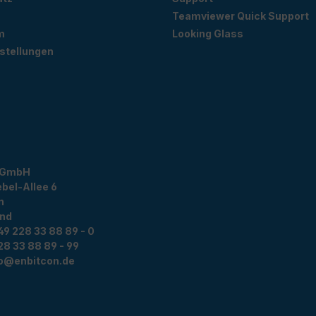
Teamviewer Quick Support
m
Looking Glass
stellungen
 GmbH
bel-Allee 6
n
and
49 228 33 88 89 - 0
28 33 88 89 - 99
fo@enbitcon.de