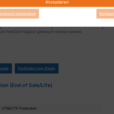
Akzeptieren
technisch notwendige
Konfigur
Attack Surface Security
ge von FortiCare Support gebrauch machen können.
Guide
FortiGate Live-Demo
ion (End of Sale/Life)
UTM/UTP Protection