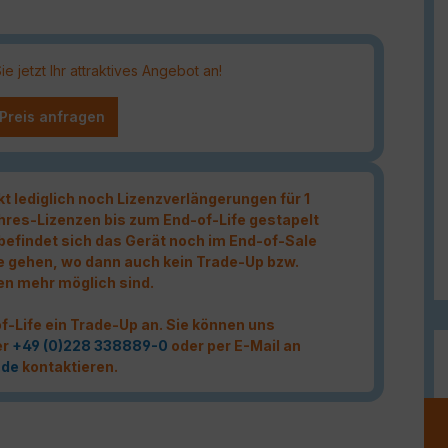
 jetzt Ihr attraktives Angebot an!
 Preis anfragen
kt lediglich noch Lizenzverlängerungen für 1
hres-Lizenzen bis zum End-of-Life gestapelt
t befindet sich das Gerät noch im End-of-Sale
e gehen, wo dann auch kein Trade-Up bzw.
en mehr möglich sind.
f-Life ein Trade-Up an. Sie können uns
er
+49 (0)228 338889-0
oder per E-Mail an
.de
kontaktieren.