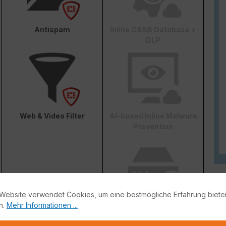
Antispam
Inline CASB Database +
DLP
Web & Video Filter
AI-based Inline Malware
Prevention
Website verwendet Cookies, um eine bestmögliche Erfahrung biete
FortiConverter Service
n.
Mehr Informationen ...