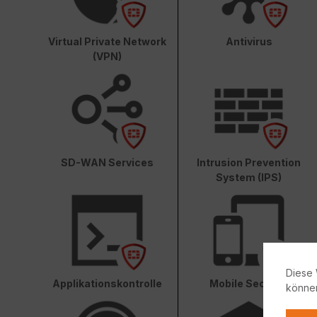
Virtual Private Network
Antivirus
(VPN)
SD-WAN Services
Intrusion Prevention
System (IPS)
Diese 
Applikationskontrolle
Mobile Security
könne