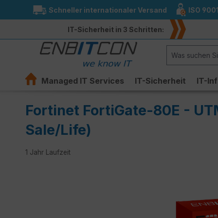
Schneller internationaler Versand
ISO 900
springen
Zur Hauptnavigation springen
IT-Sicherheit in 3 Schritten:
Managed IT Services
IT-Sicherheit
IT-In
Fortinet FortiGate-80E - UT
Sale/Life)
1 Jahr Laufzeit
Bildergalerie überspringen