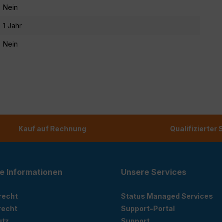
Nein
1 Jahr
Nein
Kauf auf Rechnung
Qualifizierter
e Informationen
Unsere Services
recht
Status Managed Services
recht
Support-Portal
utz
Support