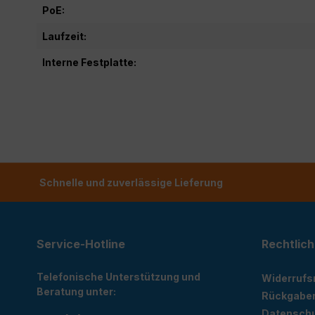
PoE:
Laufzeit:
Interne Festplatte:
Schnelle und zuverlässige Lieferung
Service-Hotline
Rechtlich
Telefonische Unterstützung und
Widerrufs
Beratung unter:
Rückgabe
Datensch