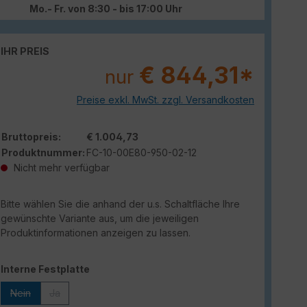
Mo.- Fr. von 8:30 - bis 17:00 Uhr
IHR PREIS
€ 844,31*
nur
Preise exkl. MwSt. zzgl. Versandkosten
Bruttopreis:
€ 1.004,73
Produktnummer:
FC-10-00E80-950-02-12
Nicht mehr verfügbar
Bitte wählen Sie die anhand der u.s. Schaltfläche Ihre
gewünschte Variante aus, um die jeweiligen
Produktinformationen anzeigen zu lassen.
auswählen
Interne Festplatte
Nein
Ja
(Diese Option ist zurzeit nicht verfügbar.)
(Diese Option ist zurzeit nicht verfügbar.)