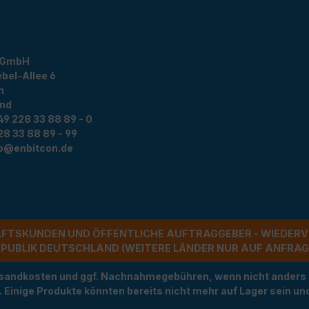
 GmbH
bel-Allee 6
n
and
49 228 33 88 89 - 0
28 33 88 89 - 99
fo@enbitcon.de
ÄFTSKUNDEN UND ÖFFENTLICHE AUFTRAGGEBER - WIEDERV
UBLIK DEUTSCHLAND (WEITERE LÄNDER NUR AUF ANFRAGE)
Versandkosten und ggf. Nachnahmegebühren, wenn nicht anders
t. Einige Produkte könnten bereits nicht mehr auf Lager sein 