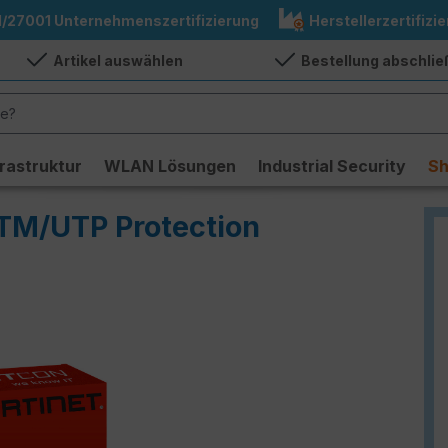
1/27001 Unternehmenszertifizierung
Herstellerzertifizie
Artikel auswählen
Bestellung abschli
frastruktur
WLAN Lösungen
Industrial Security
S
UTM/UTP Protection