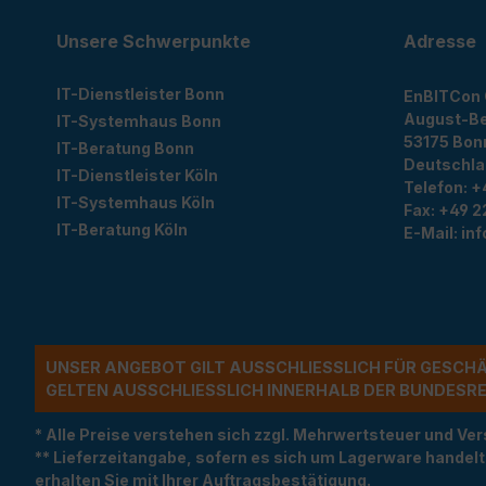
Unsere Schwerpunkte
Adresse
IT-Dienstleister Bonn
EnBITCon
August-Be
IT-Systemhaus Bonn
53175
Bon
IT-Beratung Bonn
Deutschl
IT-Dienstleister Köln
Telefon:
+
IT-Systemhaus Köln
Fax:
+49 2
IT-Beratung Köln
E-Mail:
in
UNSER ANGEBOT GILT AUSSCHLIESSLICH FÜR GESCH
ELTEN AUSSCHLIESSLICH INNERHALB DER BUNDESREP
* Alle Preise verstehen sich zzgl. Mehrwertsteuer und 
** Lieferzeitangabe, sofern es sich um Lagerware handel
erhalten Sie mit Ihrer Auftragsbestätigung.