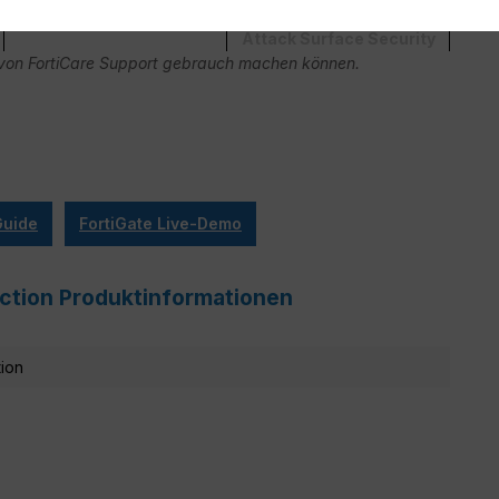
Attack Surface Security
ge von FortiCare Support gebrauch machen können.
Guide
FortiGate Live-Demo
ction Produktinformationen
ion