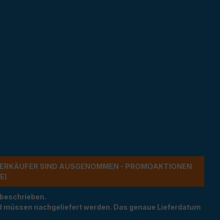
ERKÄUFER SIND AUSGENOMMEN - PROMOAKTIONEN G
 beschrieben.
und müssen nachgeliefert werden. Das genaue Lieferdatum