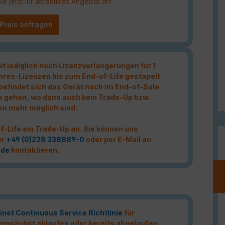
 jetzt Ihr attraktives Angebot an!
 Preis anfragen
kt lediglich noch Lizenzverlängerungen für 1
hres-Lizenzen bis zum End-of-Life gestapelt
t befindet sich das Gerät noch im End-of-Sale
e gehen, wo dann auch kein Trade-Up bzw.
en mehr möglich sind.
f-Life ein Trade-Up an. Sie können uns
er
+49 (0)228 338889-0
oder per E-Mail an
.de
kontaktieren.
inet Continuous Service Richtlinie
für
 demnächst ablaufen oder bereits abgelaufen