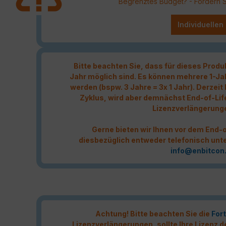
Begrenztes Budget? - Fordern Sie
Individuellen
Bitte beachten Sie, dass für dieses Produ
Jahr möglich sind. Es können mehrere 1-Ja
werden (bspw. 3 Jahre = 3x 1 Jahr). Derzei
Zyklus, wird aber demnächst End-of-Lif
Lizenzverlängerung
Gerne bieten wir Ihnen vor dem End-o
diesbezüglich entweder telefonisch unt
info@enbitcon
Achtung! Bitte beachten Sie die
Fort
Lizenzverlängerungen, sollte Ihre Lizenz