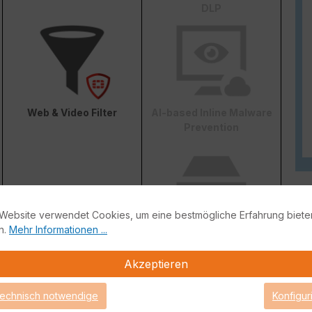
DLP
Web & Video Filter
AI-based Inline Malware
Prevention
Website verwendet Cookies, um eine bestmögliche Erfahrung biete
n.
Mehr Informationen ...
FortiConverter Service
Akzeptieren
technisch notwendige
Konfigur