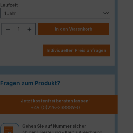
auswählen
Laufzeit
Produkt Anzahl: Gib den gewünschten W
In den Warenkorb
Individuellen Preis anfragen
Fragen zum Produkt?
Jetzt kostenfrei beraten lassen!
+49 (0)228-338889-0
Gehen Sie auf Nummer sicher
Ab der 1. Bestellung - Kauf auf Rechnung