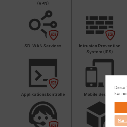
(VPN)
SD-WAN Services
Intrusion Prevention
System (IPS)
Diese 
könne
Applikationskontrolle
Mobile Security
Nur 