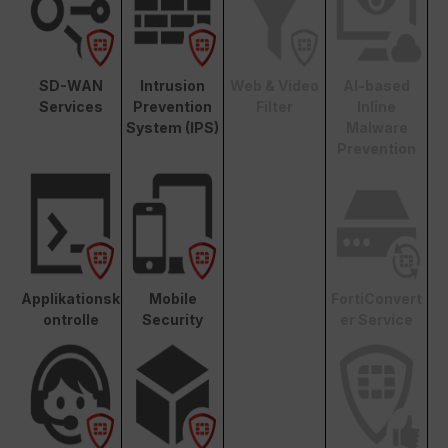
SD-WAN
Intrusion
Web & Video
AI-based
Services
Prevention
Filter
Inline
System (IPS)
Malware
Prevention
Applikationsk
Mobile
FortiConvert
ontrolle
Security
er Service