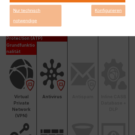
Fortinet Advanced Threat Protection (ATP)
Nur technisch
Konfigurieren
Enterprise Protection
notwendige
Unified Threat Protection (UTP)
Advanced Threat
Protection (ATP)
Grundfunktio
nalität
Virtual
Antivirus
Antispam
Inline CASB
Private
Database +
Network
DLP
(VPN)