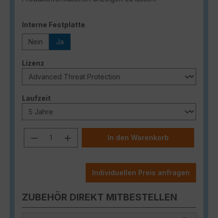
auswählen
Interne Festplatte
Nein
Ja
auswählen
Lizenz
auswählen
Laufzeit
Produkt Anzahl: Gib den gewünschten
In den Warenkorb
Individuellen Preis anfragen
ZUBEHÖR DIREKT MITBESTELLEN