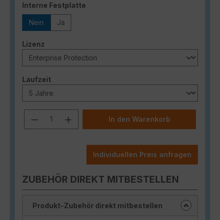
auswählen
Interne Festplatte
Nein
Ja
auswählen
Lizenz
auswählen
Laufzeit
Produkt Anzahl: Gib den gewünschten
In den Warenkorb
Individuellen Preis anfragen
ZUBEHÖR DIREKT MITBESTELLEN
Produkt-Zubehör direkt mitbestellen