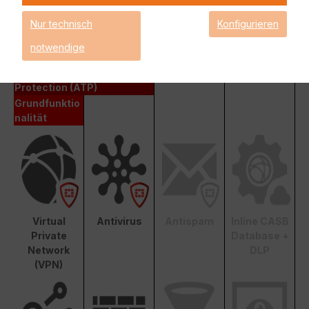
Fortinet Advanced Threat Protection (ATP)
Nur technisch
Konfigurieren
Enterprise Protection
notwendige
Unified Threat Protection (UTP)
Advanced Threat
Protection (ATP)
Grundfunktio
nalität
Virtual
Antivirus
Antispam
Inline CASB
Private
Database +
Network
DLP
(VPN)