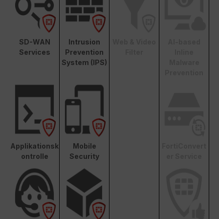
SD-WAN
Intrusion
Web & Video
AI-based
Services
Prevention
Filter
Inline
System (IPS)
Malware
Prevention
Applikationsk
Mobile
FortiConvert
ontrolle
Security
er Service