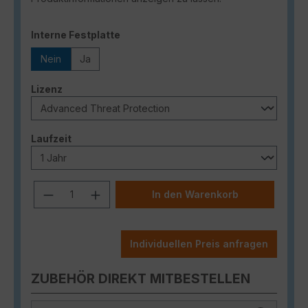
auswählen
Interne Festplatte
Nein
Ja
auswählen
Lizenz
auswählen
Laufzeit
Produkt Anzahl: Gib den gewünschten
In den Warenkorb
Individuellen Preis anfragen
ZUBEHÖR DIREKT MITBESTELLEN