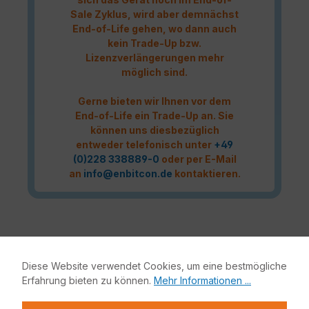
Sale Zyklus, wird aber demnächst
End-of-Life gehen, wo dann auch
kein Trade-Up bzw.
Lizenzverlängerungen mehr
möglich sind.
Gerne bieten wir Ihnen vor dem
End-of-Life ein Trade-Up an. Sie
können uns diesbezüglich
entweder telefonisch unter
+49
(0)228 338889-0
oder per E-Mail
an
info@enbitcon.de
kontaktieren.
Das Fortinet UTP Protection Lizenzbundle liefert eine
Diese Website verwendet Cookies, um eine bestmögliche
vollumfängliche Netzwerksicherheit für Ihre IT-Infrastruktur.
Erfahrung bieten zu können.
Mehr Informationen ...
Bestandteile dieses Bundles sind neben der Fortinet
Hardware-Appliance auch FortiCare und FortiGuard.