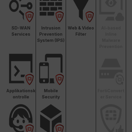
SD-WAN
Intrusion
Web & Video
AI-based
Services
Prevention
Filter
Inline
System (IPS)
Malware
Prevention
Applikationsk
Mobile
FortiConvert
ontrolle
Security
er Service