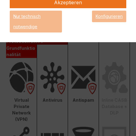
Akzeptieren
Fortinet Unified Threat Protection (UTP)
Nur technisch
Konfigurieren
Enterprise Protection
notwendige
Unified Threat Protection (UTP)
Advanced Threat
Protection (ATP)
Grundfunktio
nalität
Virtual
Antivirus
Antispam
Inline CASB
Private
Database +
Network
DLP
(VPN)