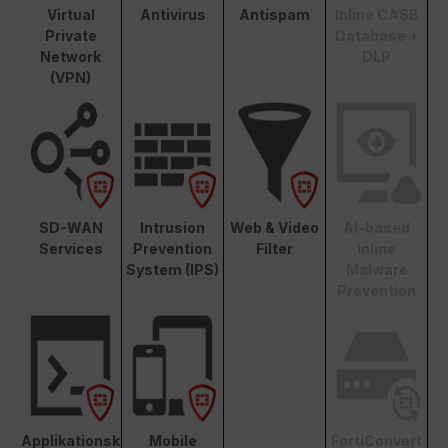
Virtual
Antivirus
Antispam
Inline CASB
Private
Database +
Network
DLP
(VPN)
SD-WAN
Intrusion
Web & Video
AI-based
Services
Prevention
Filter
Inline
System (IPS)
Malware
Prevention
Applikationsk
Mobile
FortiConvert