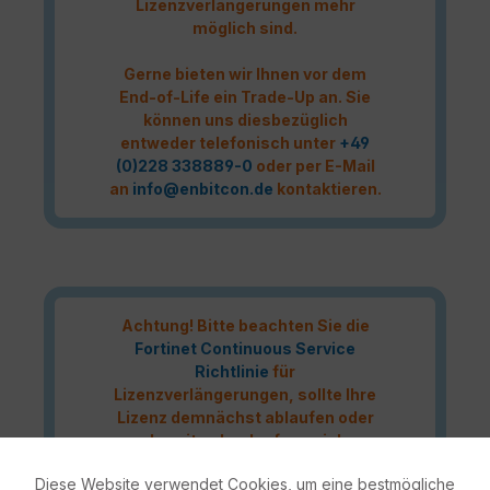
Lizenzverlängerungen mehr
möglich sind.
Gerne bieten wir Ihnen vor dem
End-of-Life ein Trade-Up an. Sie
können uns diesbezüglich
entweder telefonisch unter
+49
(0)228 338889-0
oder per E-Mail
an
info@enbitcon.de
kontaktieren.
Achtung! Bitte beachten Sie die
Fortinet Continuous Service
Richtlinie
für
Lizenzverlängerungen, sollte Ihre
Lizenz demnächst ablaufen oder
bereits abgelaufen sein!
Diese Website verwendet Cookies, um eine bestmögliche