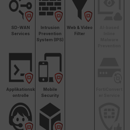
SD-WAN
Intrusion
Web & Video
AI-based
Services
Prevention
Filter
Inline
System (IPS)
Malware
Prevention
Applikationsk
Mobile
FortiConvert
ontrolle
Security
er Service