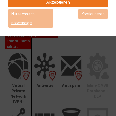
Akzeptieren
Fortinet Unified Threat Protection (UTP)
Nur technisch
Konfigurieren
Enterprise Protection
notwendige
Unified Threat Protection (UTP)
Advanced Threat
Protection (ATP)
Grundfunktio
nalität
Virtual
Antivirus
Antispam
Inline CASB
Private
Database +
Network
DLP
(VPN)