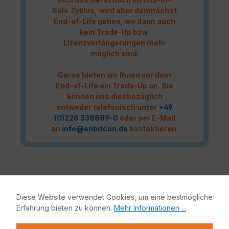
Sale Zyklus, wird aber demnächst
End-of-Life gehen, wo dann auch
kein Trade-Up bzw.
Lizenzverlängerungen mehr
möglich sind.
Gerne bieten wir Ihnen vor dem
End-of-Life ein Trade-Up an. Sie
können uns diesbezüglich
entweder telefonisch unter
+49
(0)228 338889-0
oder per E-Mail
an
info@enbitcon.de
kontaktieren.
Das Fortinet UTP Protection Lizenzbundle liefert eine
Diese Website verwendet Cookies, um eine bestmögliche
vollumfängliche Netzwerksicherheit für Ihre IT-Infrastruktur.
Erfahrung bieten zu können.
Mehr Informationen ...
Bestandteile dieses Bundles sind neben der Fortinet
Hardware-Appliance auch FortiCare und FortiGuard.