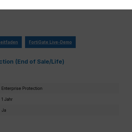
eitfaden
FortiGate Live-Demo
ction (End of Sale/Life)
Enterprise Protection
1 Jahr
Ja