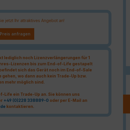
 jetzt Ihr attraktives Angebot an!
 Preis anfragen
kt lediglich noch Lizenzverlängerungen für 1
hres-Lizenzen bis zum End-of-Life gestapelt
t befindet sich das Gerät noch im End-of-Sale
e gehen, wo dann auch kein Trade-Up bzw.
en mehr möglich sind.
f-Life ein Trade-Up an. Sie können uns
er
+49 (0)228 338889-0
oder per E-Mail an
.de
kontaktieren.