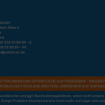
 GmbH
bel-Allee 6
n
and
49 228 33 88 89 - 0
28 33 88 89 - 99
fo@enbitcon.de
ÄFTSKUNDEN UND ÖFFENTLICHE AUFTRAGGEBER - WIEDERV
UBLIK DEUTSCHLAND (WEITERE LÄNDER NUR AUF ANFRAGE)
Versandkosten und ggf. Nachnahmegebühren, wenn nicht anders
t. Einige Produkte könnten bereits nicht mehr auf Lager sein 