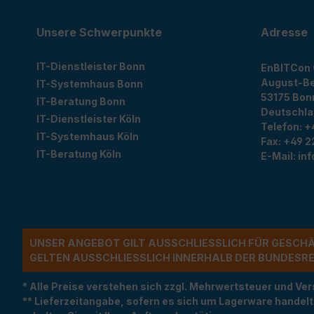
Unsere Schwerpunkte
Adresse
IT-Dienstleister Bonn
EnBITCon
August-Be
IT-Systemhaus Bonn
53175
Bon
IT-Beratung Bonn
Deutschl
IT-Dienstleister Köln
Telefon:
+
IT-Systemhaus Köln
Fax:
+49 2
IT-Beratung Köln
E-Mail:
in
UNSER ANGEBOT GILT AUSSCHLIESSLICH FÜR GESCH
ELTEN AUSSCHLIESSLICH INNERHALB DER BUNDESREP
* Alle Preise verstehen sich zzgl. Mehrwertsteuer und 
** Lieferzeitangabe, sofern es sich um Lagerware handel