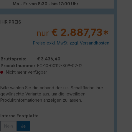
Mo.- Fr. von 8:30 - bis 17:00 Uhr
IHR PREIS
€ 2.887,73*
nur
Preise exkl. MwSt. zzgl. Versandkosten
Bruttopreis:
€ 3.436,40
Produktnummer:
FC-10-00119-809-02-12
Nicht mehr verfügbar
Bitte wählen Sie die anhand der u.s. Schaltfläche Ihre
gewünschte Variante aus, um die jeweiligen
Produktinformationen anzeigen zu lassen.
auswählen
Interne Festplatte
Nein
Ja
(Diese Option ist zurzeit nicht verfügbar.)
(Diese Option ist zurzeit nicht verfügbar.)