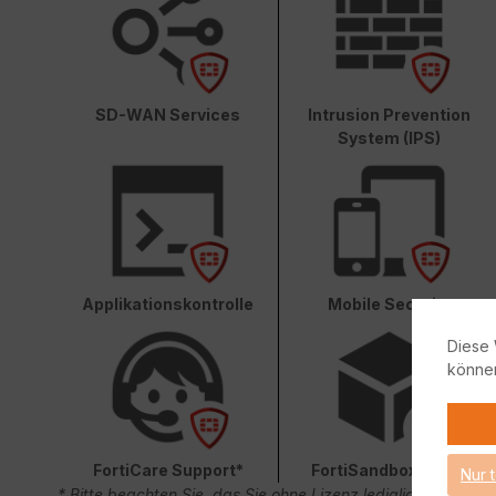
SD-WAN Services
Intrusion Prevention
System (IPS)
Applikationskontrolle
Mobile Security
Diese 
könne
FortiCare Support*
FortiSandbox Cloud
Nur 
* Bitte beachten Sie, das Sie ohne Lizenz lediglich 90 Ta