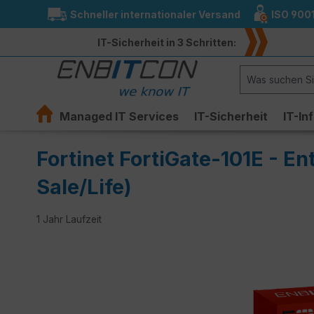
Schneller internationaler Versand
ISO 900
springen
Zur Hauptnavigation springen
IT-Sicherheit in 3 Schritten:
Managed IT Services
IT-Sicherheit
IT-In
Fortinet FortiGate-101E - En
Sale/Life)
1 Jahr Laufzeit
Bildergalerie überspringen