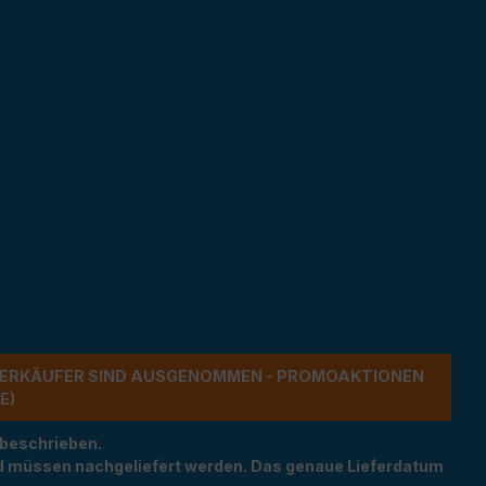
ERKÄUFER SIND AUSGENOMMEN - PROMOAKTIONEN G
 beschrieben.
und müssen nachgeliefert werden. Das genaue Lieferdatum