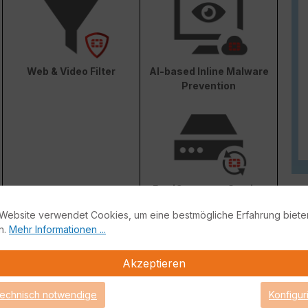
Web & Video Filter
AI-based Inline Malware
Prevention
FortiConverter Service
Website verwendet Cookies, um eine bestmögliche Erfahrung biete
n.
Mehr Informationen ...
Akzeptieren
Attack Surface Security
technisch notwendige
Konfigur
ge von FortiCare Support gebrauch machen können.