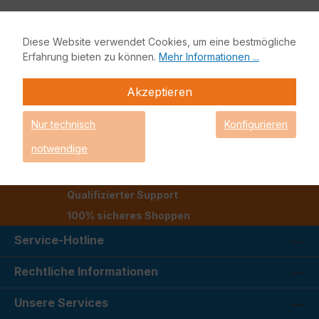
Diese Website verwendet Cookies, um eine bestmögliche
Erfahrung bieten zu können.
Mehr Informationen ...
Akzeptieren
Nur technisch
Konfigurieren
notwendige
Schnelle und zuverlässige Lieferung
Kauf auf Rechnung
Qualifizierter Support
100% sicheres Shoppen
Service-Hotline
Rechtliche Informationen
Unsere Services