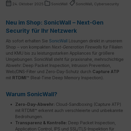
24. Oktober 2025
SonicWall
SonicWall, Cybersecurity
Neu im Shop: SonicWall – Next-Gen
Security für Ihr Netzwerk
Ab sofort erhalten Sie
SonicWall
Lösungen direkt in unserem
Shop – von kompakten
Next-Generation Firewalls
für Filialen
und KMU bis zu leistungsstarken Appliances für größere
Umgebungen. SonicWall steht für praxisnahe, mehrschichtige
Abwehr: Deep Packet Inspection, Intrusion Prevention,
Web/DNS-Filter und Zero-Day-Schutz durch
Capture ATP
mit
RTDMI™
(Real-Time Deep Memory Inspection).
Warum SonicWall?
Zero-Day-Abwehr:
Cloud-Sandboxing (Capture ATP)
mit RTDMI™ erkennt auch verschleierte und unbekannte
Bedrohungen.
Transparenz & Kontrolle:
Deep Packet Inspection,
Application Control, IPS und SSL/TLS-Inspektion für