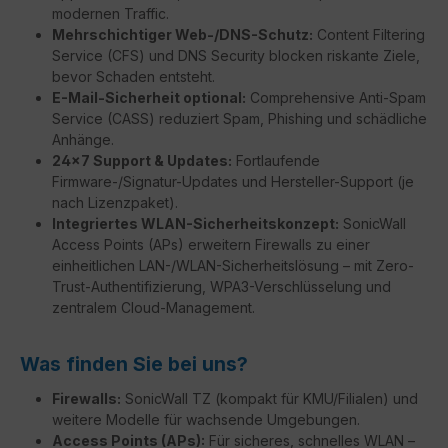
modernen Traffic.
Mehrschichtiger Web-/DNS-Schutz:
Content Filtering
Service (CFS) und DNS Security blocken riskante Ziele,
bevor Schaden entsteht.
E-Mail-Sicherheit optional:
Comprehensive Anti-Spam
Service (CASS) reduziert Spam, Phishing und schädliche
Anhänge.
24×7 Support & Updates:
Fortlaufende
Firmware-/Signatur-Updates und Hersteller-Support (je
nach Lizenzpaket).
Integriertes WLAN-Sicherheitskonzept:
SonicWall
Access Points (APs) erweitern Firewalls zu einer
einheitlichen LAN-/WLAN-Sicherheitslösung – mit Zero-
Trust-Authentifizierung, WPA3-Verschlüsselung und
zentralem Cloud-Management.
Was finden Sie bei uns?
Firewalls:
SonicWall TZ (kompakt für KMU/Filialen) und
weitere Modelle für wachsende Umgebungen.
Access Points (APs):
Für sicheres, schnelles WLAN –