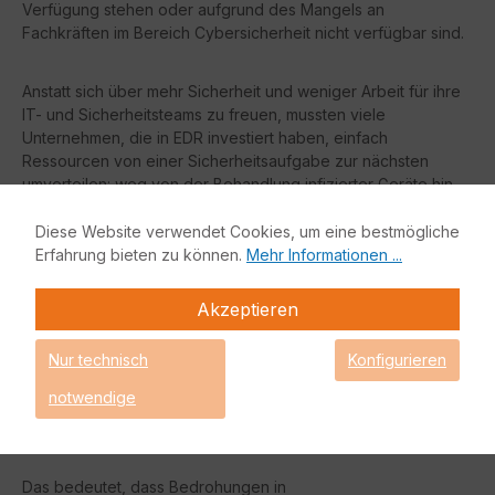
Verfügung stehen oder aufgrund des Mangels an
Fachkräften im Bereich Cybersicherheit nicht verfügbar sind.
Anstatt sich über mehr Sicherheit und weniger Arbeit für ihre
IT- und Sicherheitsteams zu freuen, mussten viele
Unternehmen, die in EDR investiert haben, einfach
Ressourcen von einer Sicherheitsaufgabe zur nächsten
umverteilen: weg von der Behandlung infizierter Geräte hin
zur Behandlung eines Berges von EDR-Warnungen.
Diese Website verwendet Cookies, um eine bestmögliche
Erfahrung bieten zu können.
Mehr Informationen ...
Und doch muss das nicht so sein. Das vielleicht wertvollste
Potenzial von EDR liegt in seiner Fähigkeit, Bedrohungen
Akzeptieren
autonom und ohne menschliches Eingreifen zu entschärfen.
Durch die Nutzung der Leistungsfähigkeit von maschinellem
Lernen und künstlicher Intelligenz entlastet Active EDR das
Nur technisch
Konfigurieren
SOC-Team und ist in der Lage, Ereignisse auf dem Endpunkt
notwendige
autonom zu entschärfen, ohne auf Cloud-Ressourcen
angewiesen zu sein.
Das bedeutet, dass Bedrohungen in