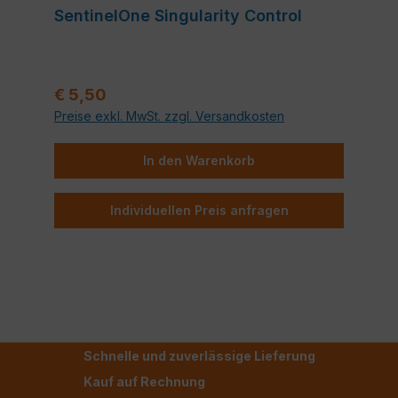
SentinelOne Singularity Control
Regulärer Preis:
€ 5,50
Preise exkl. MwSt. zzgl. Versandkosten
In den Warenkorb
Individuellen Preis anfragen
Schnelle und zuverlässige Lieferung
Kauf auf Rechnung