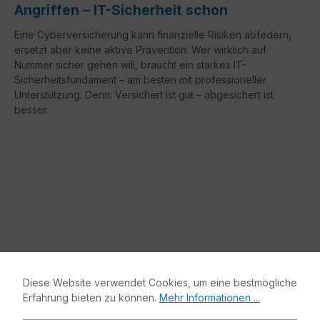
Angriffen – IT-Sicherheit schon
Eine Cyberversicherung kann finanzielle Risiken abfedern,
ersetzt aber keine aktive Prävention. Wer wirklich auf
Nummer sicher gehen will, braucht ein starkes IT-
Sicherheitsfundament – am besten mit professioneller
Unterstützung. Denn: Versichert ist gut – abgesichert ist
besser.
Diese Website verwendet Cookies, um eine bestmögliche
Erfahrung bieten zu können.
Mehr Informationen ...
Schnelle und zuverlässige Lieferung