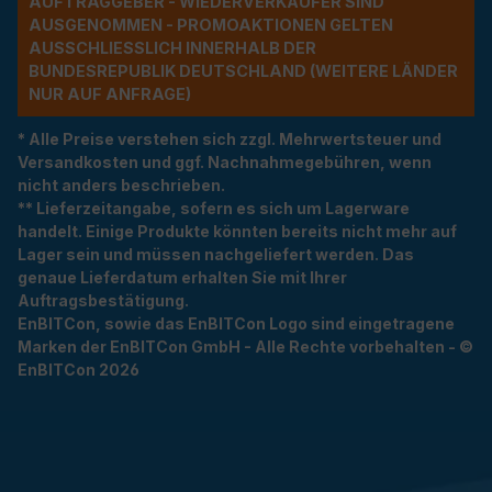
UFTRAGGEBER - WIEDERVERKÄUFER SIND A
USGENOMMEN - PROMOAKTIONEN GELTEN A
USSCHLIESSLICH INNERHALB DER BU
NDESREPUBLIK DEUTSCHLAND (WEITERE LÄNDER NU
R AUF ANFRAGE)
* Alle Preise verstehen sich zzgl. Mehrwertsteuer und
Versandkosten und ggf. Nachnahmegebühren, wenn
nicht anders beschrieben.
** Lieferzeitangabe, sofern es sich um Lagerware
handelt. Einige Produkte könnten bereits nicht mehr auf
Lager sein und müssen nachgeliefert werden. Das
genaue Lieferdatum erhalten Sie mit Ihrer
Auftragsbestätigung.
EnBITCon, sowie das EnBITCon Logo sind eingetragene
Marken der EnBITCon GmbH - Alle Rechte vorbehalten - ©
EnBITCon 2026