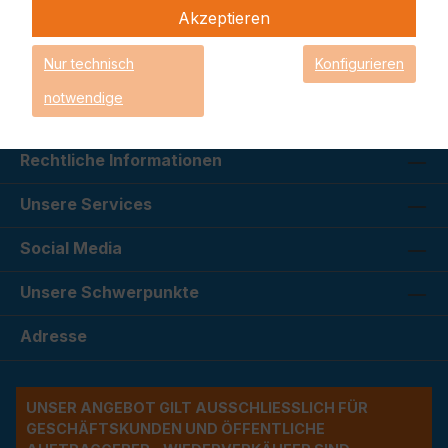
Akzeptieren
Kauf auf Rechnung
Qualifizierter Support
Nur technisch
Konfigurieren
100% sicheres Shoppen
notwendige
Service-Hotline
Rechtliche Informationen
Unsere Services
Social Media
Unsere Schwerpunkte
Adresse
UNSER ANGEBOT GILT AUSSCHLIESSLICH FÜR G
ESCHÄFTSKUNDEN UND ÖFFENTLICHE A