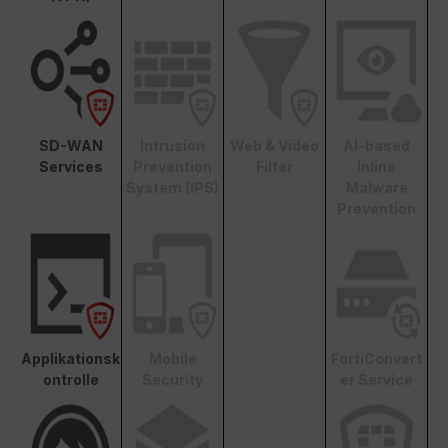
SD-WAN
Intrusion
Web & Video
AI-based
Services
Prevention
Filter
Inline
System (IPS)
Malware
Prevention
Applikationsk
Mobile
FortiConvert
ontrolle
Security
er Service