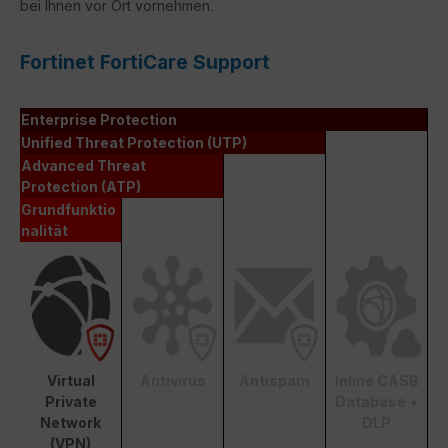
bei Ihnen vor Ort vornehmen.
Fortinet FortiCare Support
Enterprise Protection
Unified Threat Protection (UTP)
Advanced Threat
Protection (ATP)
Grundfunktio
nalität
Virtual
Antivirus
Antispam
Inline CASB
Private
Database +
Network
DLP
(VPN)