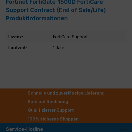
Fortinet FortiGate-1500D FortiCare
Support Contract (End of Sale/Life)
Produktinformationen
Lizenz:
FortiCare Support
Laufzeit:
1 Jahr
Schnelle und zuverlässige Lieferung
Kauf auf Rechnung
Qualifizierter Support
100% sicheres Shoppen
Service-Hotline