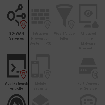
SD-WAN
Intrusion
Web & Video
AI-based
Services
Prevention
Filter
Inline
System (IPS)
Malware
Prevention
Applikationsk
Mobile
FortiConvert
ontrolle
Security
er Service