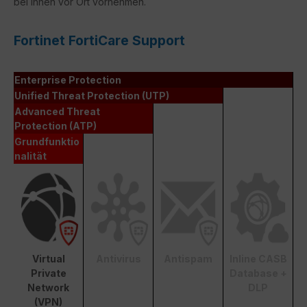
bei Ihnen vor Ort vornehmen.
Fortinet FortiCare Support
Enterprise Protection
Unified Threat Protection (UTP)
Advanced Threat
Protection (ATP)
Grundfunktio
nalität
Virtual
Antivirus
Antispam
Inline CASB
Private
Database +
Network
DLP
(VPN)